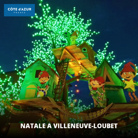
Aller
au
contenu
principal
SCOPRIRE
PER FARE
SOGGIORNO
NATALE A VILLENEUVE-LOUBET