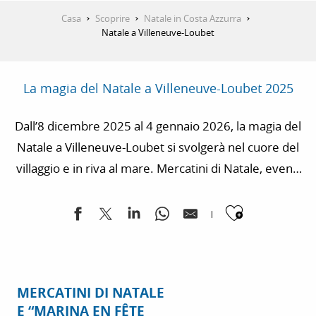
Casa
Scoprire
Natale in Costa Azzurra
Natale a Villeneuve-Loubet
La magia del Natale a Villeneuve-Loubet 2025
Dall’8 dicembre 2025 al 4 gennaio 2026, la magia del
Natale a Villeneuve-Loubet si svolgerà nel cuore del
villaggio e in riva al mare. Mercatini di Natale, eventi
e laboratori creativi per bambini, spettacoli per il
Ajouter
pubblico giovane, cinema di Natale, mostra e
mercato dei Babbi Natale, visita alla fortezza
medievale e il tradizionale Bagno di Natale
compongono un programma festivo da vivere con
MERCATINI DI NATALE
tutta la famiglia, con molti degli eventi 100% gratuiti
E “MARINA EN FÊTE