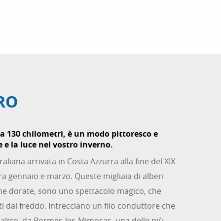
ORO
 130 chilometri, è un modo pittoresco e
e e la luce nel vostro inverno.
liana arrivata in Costa Azzurra alla fine del XIX
 tra gennaio e marzo. Queste migliaia di alberi
emme dorate, sono uno spettacolo magico, che
iti dal freddo. Intrecciano un filo conduttore che
ll’altro, da Bormes-les-Mimosas, una delle più