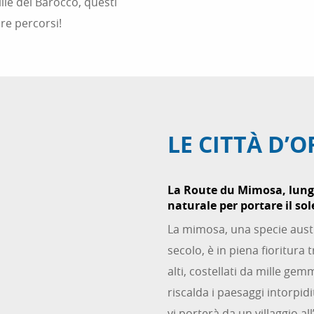
ollie del Barocco, questi
ere percorsi!
LE CITTÀ D’
La Route du Mimosa, lunga
naturale per portare il sol
La mimosa, una specie austra
secolo, è in piena fioritura
alti, costellati da mille g
riscalda i paesaggi intorpid
vi porterà da un villaggio a