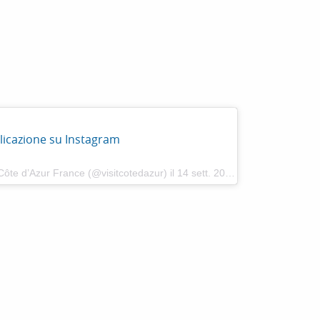
 aux favoris
icazione su Instagram
Côte d’Azur France (@visitcotedazur)
il
14 sett. 2018 alle 2 :19 PDT