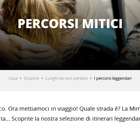
PERCORSI MITICI
Casa
Scoprire
Luoghi da non perdere
I percorsi leggendari
tico. Ora mettiamoci in viaggio! Quale strada è? La Mimo
lta… Scoprite la nostra selezione di itinerari leggendar