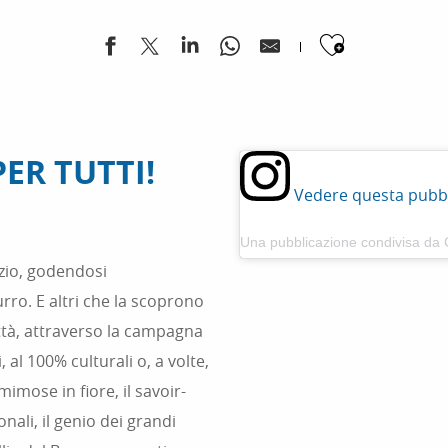
Ajouter
ER TUTTI!
Vedere questa pubbl
Una pubblicazione condivisa da 
ozio, godendosi
urro. E altri che la scoprono
città, attraverso la campagna
 al 100% culturali o, a volte,
 mimose in fiore, il savoir-
onali, il genio dei grandi