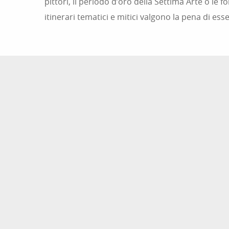
pittori, il periodo d’oro della Settima Arte o le f
itinerari tematici e mitici valgono la pena di ess