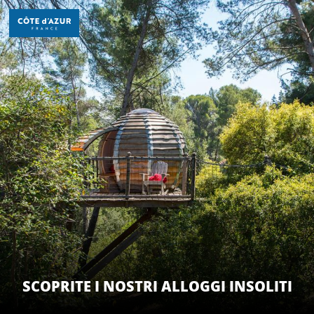
Aller
au
contenu
principal
SCOPRIRE
PER FARE
SOGGIORNO
SCOPRITE I NOSTRI ALLOGGI INSOLITI