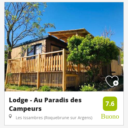
Lodge - Au Paradis des
7.6
Campeurs
Buono
Les Issambres (Roquebrune sur Argens)