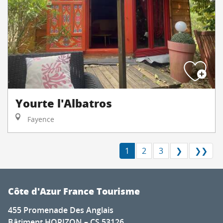
Yourte l'Albatros
Fayence
1
2
3
❯
❯❯
Côte d'Azur France Tourisme
455 Promenade Des Anglais
Bâtiment HORIZON – CS 53126