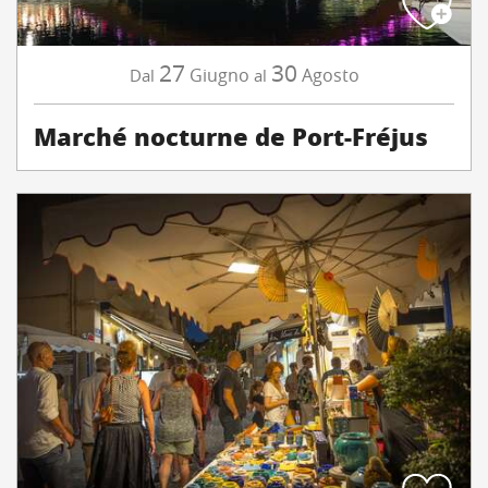
27
30
Giugno
Agosto
Dal
al
Marché nocturne de Port-Fréjus