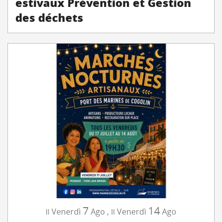
estivaux Prévention et Gestion
des déchets
7
14
Venerdì
Ago
,
Venerdì
Ago
Il
Il