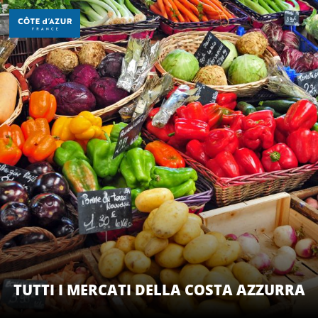
Aller
au
contenu
principal
SCOPRIRE
PER FARE
SOGGIORNO
TUTTI I MERCATI DELLA COSTA AZZURRA