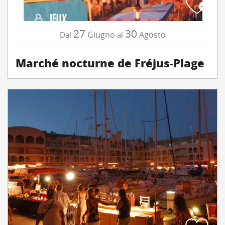
27
30
Giugno
Agosto
Dal
al
Marché nocturne de Fréjus-Plage