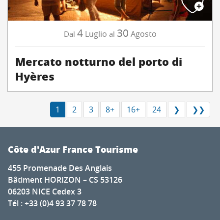
4
30
Luglio
Agosto
Dal
al
Mercato notturno del porto di
Hyères
1
2
3
8+
16+
24
❯
❯❯
Côte d'Azur France Tourisme
455 Promenade Des Anglais
Bâtiment HORIZON – CS 53126
06203 NICE Cedex 3
Tél : +33 (0)4 93 37 78 78