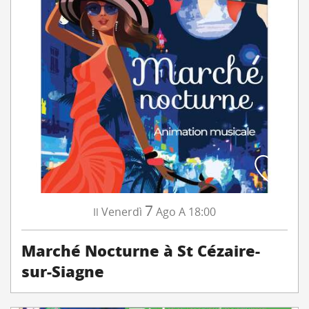
7
Venerdì
Ago
A 18:00
Il
Marché Nocturne à St Cézaire-
sur-Siagne