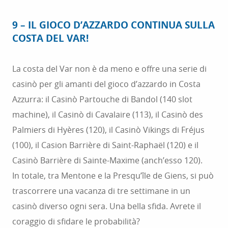
9 – IL GIOCO D’AZZARDO CONTINUA SULLA
COSTA DEL VAR!
La costa del Var non è da meno e offre una serie di
casinò per gli amanti del gioco d’azzardo in Costa
Azzurra: il Casinò Partouche di Bandol (140 slot
machine), il Casinò di Cavalaire (113), il Casinò des
Palmiers di Hyères (120), il Casinò Vikings di Fréjus
(100), il Casion Barrière di Saint-Raphaël (120) e il
Casinò Barrière di Sainte-Maxime (anch’esso 120).
In totale, tra Mentone e la Presqu’île de Giens, si può
trascorrere una vacanza di tre settimane in un
casinò diverso ogni sera. Una bella sfida. Avrete il
coraggio di sfidare le probabilità?