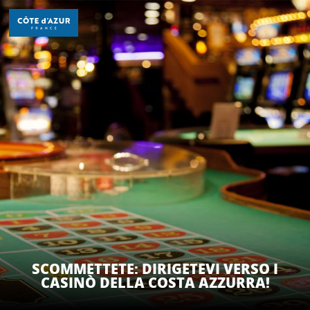
Aller
au
contenu
principal
SCOPRIRE
PER FARE
SOGGIORNO
SCOMMETTETE: DIRIGETEVI VERSO I
CASINÒ DELLA COSTA AZZURRA!