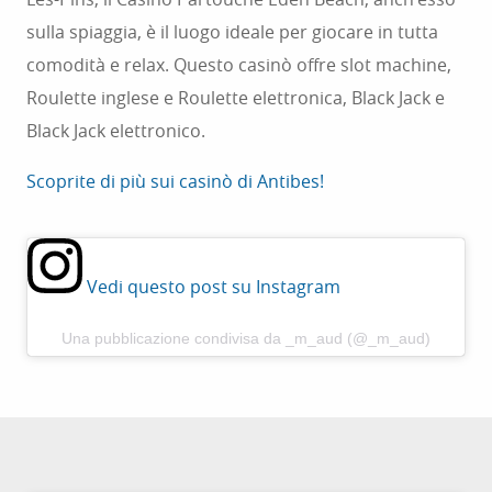
sulla spiaggia, è il luogo ideale per giocare in tutta
comodità e relax. Questo casinò offre slot machine,
Roulette inglese e Roulette elettronica, Black Jack e
Black Jack elettronico.
Scoprite di più sui casinò di Antibes!
Vedi questo post su Instagram
Una pubblicazione condivisa da _m_aud (@_m_aud)