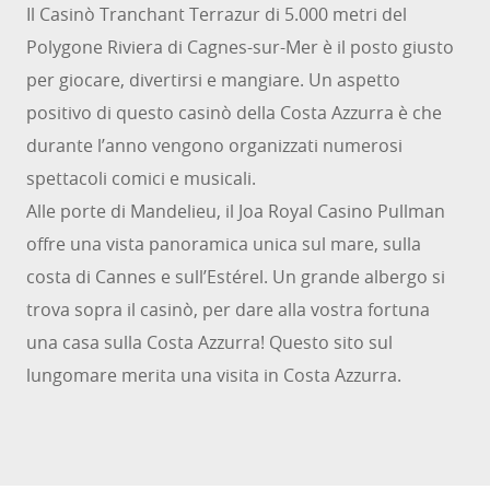
Il Casinò Tranchant Terrazur di 5.000 metri del
Polygone Riviera di Cagnes-sur-Mer è il posto giusto
per giocare, divertirsi e mangiare. Un aspetto
positivo di questo casinò della Costa Azzurra è che
durante l’anno vengono organizzati numerosi
spettacoli comici e musicali.
Alle porte di Mandelieu, il Joa Royal Casino Pullman
offre una vista panoramica unica sul mare, sulla
costa di Cannes e sull’Estérel. Un grande albergo si
trova sopra il casinò, per dare alla vostra fortuna
una casa sulla Costa Azzurra! Questo sito sul
lungomare merita una visita in Costa Azzurra.