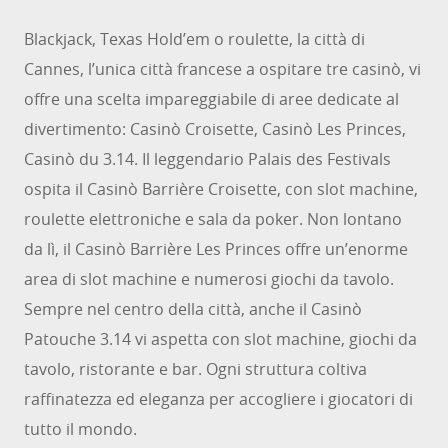
Blackjack, Texas Hold’em o roulette, la città di
Cannes, l’unica città francese a ospitare tre casinò, vi
offre una scelta impareggiabile di aree dedicate al
divertimento: Casinò Croisette, Casinò Les Princes,
Casinò du 3.14. Il leggendario Palais des Festivals
ospita il Casinò Barrière Croisette, con slot machine,
roulette elettroniche e sala da poker. Non lontano
da lì, il Casinò Barrière Les Princes offre un’enorme
area di slot machine e numerosi giochi da tavolo.
Sempre nel centro della città, anche il Casinò
Patouche 3.14 vi aspetta con slot machine, giochi da
tavolo, ristorante e bar. Ogni struttura coltiva
raffinatezza ed eleganza per accogliere i giocatori di
tutto il mondo.