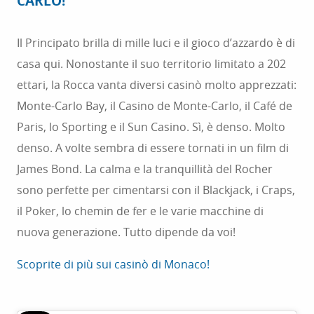
CARLO!
Il Principato brilla di mille luci e il gioco d’azzardo è di
casa qui. Nonostante il suo territorio limitato a 202
ettari, la Rocca vanta diversi casinò molto apprezzati:
Monte-Carlo Bay, il Casino de Monte-Carlo, il Café de
Paris, lo Sporting e il Sun Casino. Sì, è denso. Molto
denso. A volte sembra di essere tornati in un film di
James Bond. La calma e la tranquillità del Rocher
sono perfette per cimentarsi con il Blackjack, i Craps,
il Poker, lo chemin de fer e le varie macchine di
nuova generazione. Tutto dipende da voi!
Scoprite di più sui casinò di Monaco!