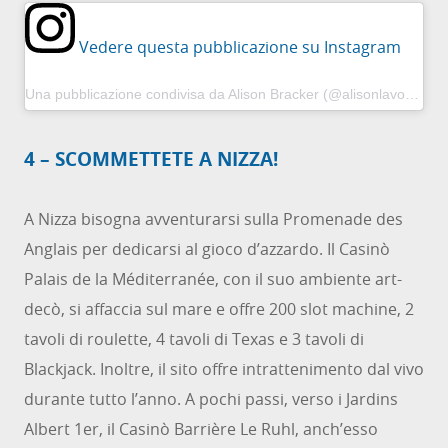
Vedere questa pubblicazione su Instagram
Una pubblicazione condivisa da Alison Bracker (@alisonlavoyageuse)
4 – SCOMMETTETE A NIZZA!
A Nizza bisogna avventurarsi sulla Promenade des
Anglais per dedicarsi al gioco d’azzardo. Il Casinò
Palais de la Méditerranée, con il suo ambiente art-
decò, si affaccia sul mare e offre 200 slot machine, 2
tavoli di roulette, 4 tavoli di Texas e 3 tavoli di
Blackjack. Inoltre, il sito offre intrattenimento dal vivo
durante tutto l’anno. A pochi passi, verso i Jardins
Albert 1er, il Casinò Barrière Le Ruhl, anch’esso