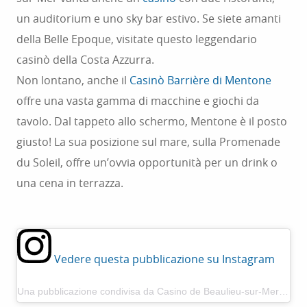
un auditorium e uno sky bar estivo. Se siete amanti
della Belle Epoque, visitate questo leggendario
casinò della Costa Azzurra.
Non lontano, anche il
Casinò Barrière di Mentone
offre una vasta gamma di macchine e giochi da
tavolo. Dal tappeto allo schermo, Mentone è il posto
giusto! La sua posizione sul mare, sulla Promenade
du Soleil, offre un’ovvia opportunità per un drink o
una cena in terrazza.
Vedere questa pubblicazione su Instagram
Una pubblicazione condivisa da Casino de Beaulieu-sur-Mer (@casinodebeaulieu)