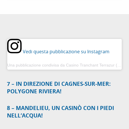
Vedi questa pubblicazione su Instagram
Una pubblicazione condivisa da Casino Tranchant Terrazur (@casino.tranchant.terrazur)
7 – IN DIREZIONE DI CAGNES-SUR-MER:
POLYGONE RIVIERA!
8 – MANDELIEU, UN CASINÒ CON I PIEDI
NELL’ACQUA!