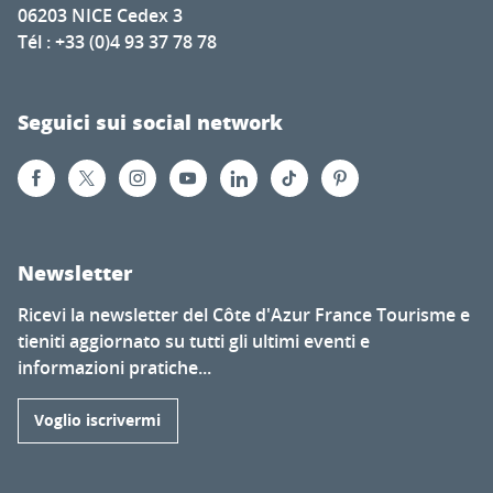
06203 NICE Cedex 3
Tél : +33 (0)4 93 37 78 78
Seguici sui social network
Newsletter
Ricevi la newsletter del Côte d'Azur France Tourisme e
tieniti aggiornato su tutti gli ultimi eventi e
informazioni pratiche...
Voglio iscrivermi