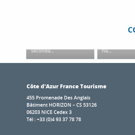
Pittore di fam
Il villaggio di Biot è un
originale, Pabl
riuscito mix di mare e
stabilì a Vallau
montagna, arte di vivere
Costa Azzurra,
C
e artigianato, tradizione e
sviluppare il s
modernità, patrimonio e
in una nuova a
innovazione. Dalla
ceramica. Così
seconda...
ha...
Côte d'Azur France Tourisme
455 Promenade Des Anglais
Bâtiment HORIZON – CS 53126
06203 NICE Cedex 3
Tél : +33 (0)4 93 37 78 78