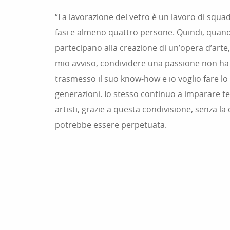
“La lavorazione del vetro è un lavoro di squad
fasi e almeno quattro persone. Quindi, quando
partecipano alla creazione di un’opera d’art
mio avviso, condividere una passione non ha
trasmesso il suo know-how e io voglio fare lo
generazioni. Io stesso continuo a imparare te
artisti, grazie a questa condivisione, senza la
potrebbe essere perpetuata.
PICASSO E L
CERAMICA: 
DESTINO
BIOT, LA CAPITALE
VALLAUREN
VETRARIA DELLA
COSTA AZZURRA!