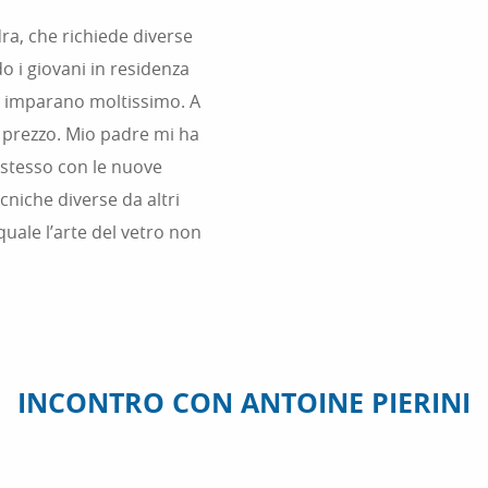
ra, che richiede diverse
 i giovani in residenza
e, imparano moltissimo. A
 prezzo. Mio padre mi ha
 stesso con le nuove
cniche diverse da altri
 quale l’arte del vetro non
A
INCONTRO CON ANTOINE PIERINI
VILLA EP
UN
ROTHSCHI
SCOPRITE LE
GIOIELLO
PROFUMERIE DI
SE!
COSTA A
GRASSE – CAPITALE
DEL PROFUMO