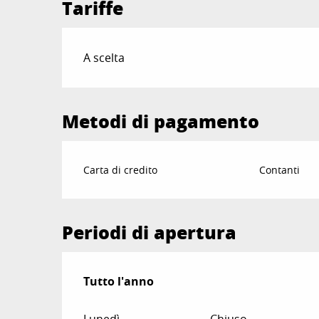
Tariffe
Tariffe 2026
A scelta
Metodi di pagamento
Carta di credito
Contanti
Periodi di apertura
Tutto l'anno
Tutto l'anno
Lunedì
Chiuso