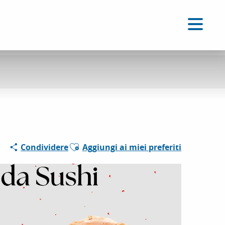
IT
Accessibilité
Ricerca
Voir les favoris
Ajouter aux favoris
Condividere
Aggiungi ai miei preferiti