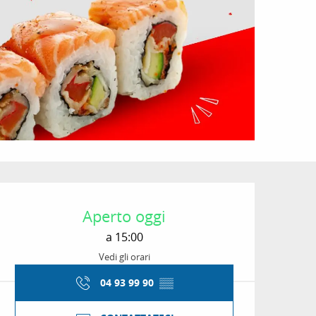
Orari e contatti
Aperto oggi
a 15:00
Vedi gli orari
04 93 99 90
▒▒