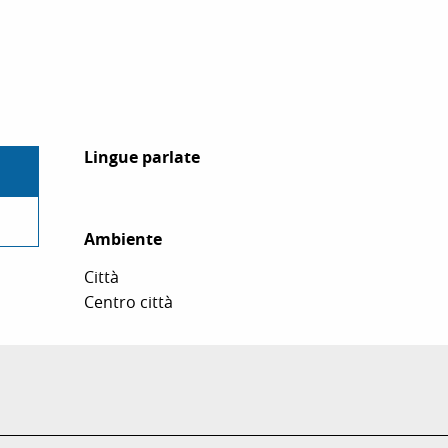
Lingue parlate
Lingue parlate
Ambiente
Ambiente
Città
Centro città