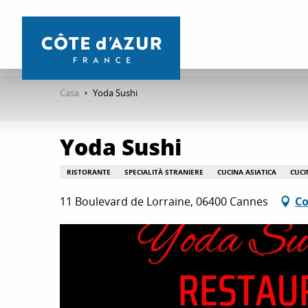
Aller
au
contenu
principal
Casa
Yoda Sushi
Yoda Sushi
RISTORANTE
SPECIALITÀ STRANIERE
CUCINA ASIATICA
CUCI
11 Boulevard de Lorraine, 06400 Cannes
Co