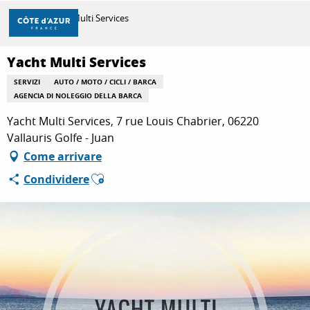
Aller
Casa
Yacht Multi Services
au
contenu
principal
Yacht Multi Services
SCOPRIRE
SERVIZI
AUTO / MOTO / CICLI / BARCA
AGENCIA DI NOLEGGIO DELLA BARCA
PER FARE
Yacht Multi Services, 7 rue Louis Chabrier, 06220
Vallauris Golfe - Juan
Come arrivare
SOGGIORNO
Ajouter aux favoris
Condividere