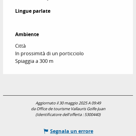
Lingue parlate
Lingue parlate
Ambiente
Ambiente
Città
In prossimità di un porticciolo
Spiaggia a 300 m
Aggiornato il 30 maggio 2025 A 09:49
da Office de tourisme Vallauris Golfe-Juan
(Identificatore dell'offerta :
5300440
)
Segnala un errore