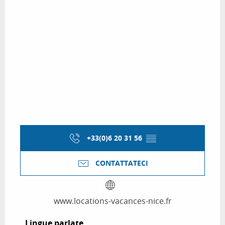
+33(0)6 20 31 56
▒▒
CONTATTATECI
www.locations-vacances-nice.fr
Lingue parlate
Lingue parlate