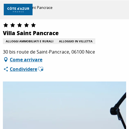
Aller
Casa
Villa Saint Pancrace
au
contenu
principal
SCOPRIRE
Villa Saint Pancrace
ALLOGGI AMMOBILIATI E RURALI
ALLOGGIO IN VILLETTA
PER FARE
30 bis route de Saint-Pancrace, 06100 Nice
Come arrivare
Ajouter aux favoris
Condividere
SOGGIORNO