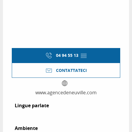
04 94 55 13
▒▒
CONTATTATECI
www.agencedeneuville.com
Lingue parlate
Lingue parlate
Ambiente
Ambiente