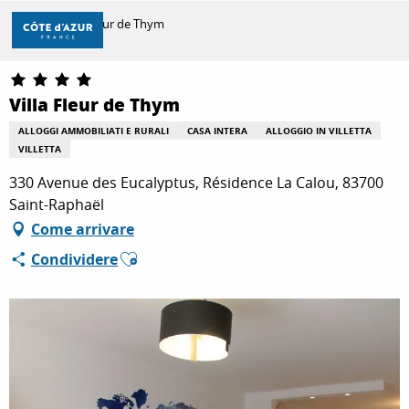
Aller
Casa
Villa Fleur de Thym
au
contenu
principal
SCOPRIRE
Villa Fleur de Thym
ALLOGGI AMMOBILIATI E RURALI
CASA INTERA
ALLOGGIO IN VILLETTA
VILLETTA
PER FARE
330 Avenue des Eucalyptus, Résidence La Calou, 83700
Saint-Raphaël
SOGGIORNO
Come arrivare
Ajouter aux favoris
Condividere