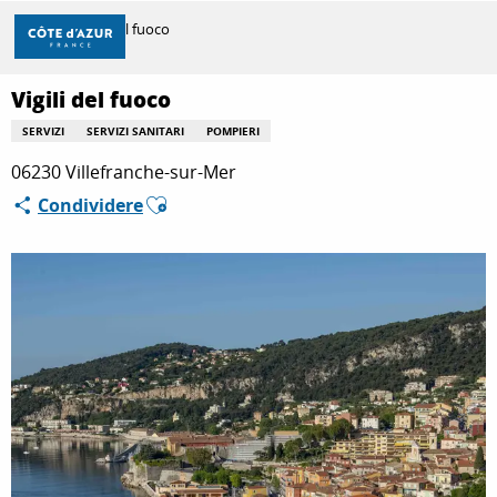
Aller
Casa
Vigili del fuoco
au
contenu
principal
Vigili del fuoco
SCOPRIRE
SERVIZI
SERVIZI SANITARI
POMPIERI
06230 Villefranche-sur-Mer
PER FARE
Ajouter aux favoris
Condividere
SOGGIORNO