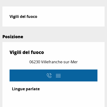
Descrizione
Vigili del fuoco
Posizione
Vigili del fuoco
06230 Villefranche-sur-Mer
▒▒
Lingue parlate
Lingue parlate