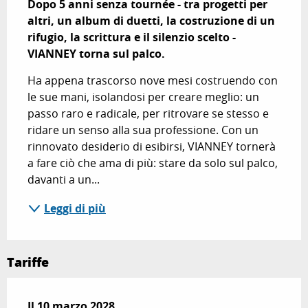
Dopo 5 anni senza tournée - tra progetti per 
altri, un album di duetti, la costruzione di un 
rifugio, la scrittura e il silenzio scelto - 
VIANNEY torna sul palco.
Ha appena trascorso nove mesi costruendo con 
le sue mani, isolandosi per creare meglio: un 
passo raro e radicale, per ritrovare se stesso e 
ridare un senso alla sua professione. Con un 
rinnovato desiderio di esibirsi, VIANNEY tornerà 
a fare ciò che ama di più: stare da solo sul palco, 
davanti a un...
Leggi di più
Tariffe
Il
Il
10 marzo 2028
10 marzo 2028