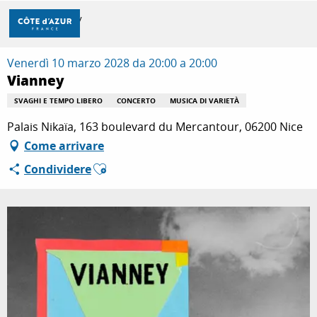
Aller
Casa
Vianney
au
contenu
principal
Venerdì 10 marzo 2028 da 20:00 a 20:00
SCOPRIRE
Vianney
SVAGHI E TEMPO LIBERO
CONCERTO
MUSICA DI VARIETÀ
PER FARE
Palais Nikaïa, 163 boulevard du Mercantour, 06200 Nice
Come arrivare
Ajouter aux favoris
Condividere
SOGGIORNO