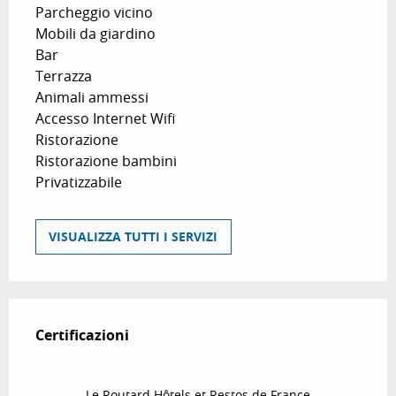
Parcheggio vicino
Mobili da giardino
Bar
Terrazza
Animali ammessi
Accesso Internet Wifi
Ristorazione
Ristorazione bambini
Privatizzabile
VISUALIZZA TUTTI I SERVIZI
Offerte di prestazioni
Certificazioni
Certificazioni
Le Routard Hôtels et Restos de France