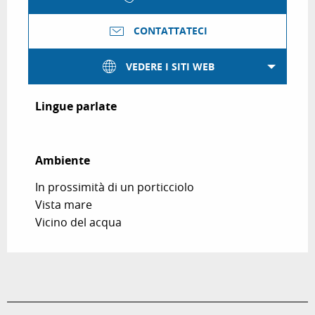
CONTATTATECI
VEDERE I SITI WEB
Lingue parlate
Lingue parlate
Ambiente
Ambiente
In prossimità di un porticciolo
Vista mare
Vicino del acqua