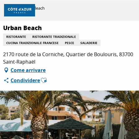
Aller
Casa
Urban Beach
au
contenu
principal
Urban Beach
SCOPRIRE
RISTORANTE
RISTORANTE TRADIZIONALE
CUCINA TRADIZIONALE FRANCESE
PESCE
SALADERIE
PER FARE
2170 route de la Corniche, Quartier de Boulouris, 83700
Saint-Raphaël
Come arrivare
SOGGIORNO
Ajouter aux favoris
Condividere