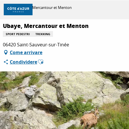
Aller
Casa
Ubaye, Mercantour et Menton
au
contenu
principal
Ubaye, Mercantour et Menton
SCOPRIRE
SPORT PEDESTRI
TREKKING
06420 Saint-Sauveur-sur-Tinée
PER FARE
Come arrivare
Ajouter aux favoris
Condividere
SOGGIORNO