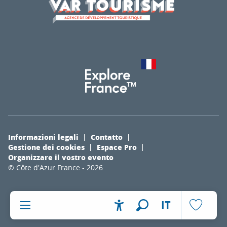
Informazioni legali
Contatto
Gestione dei cookies
Espace Pro
Organizzare il vostro evento
© Côte d'Azur France - 2026
IT
Accessibilité
Ricerca
Voir les fa