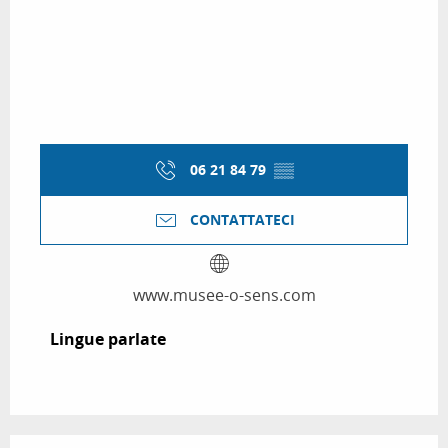
06 21 84 79
▒▒
CONTATTATECI
www.musee-o-sens.com
Lingue parlate
Lingue parlate