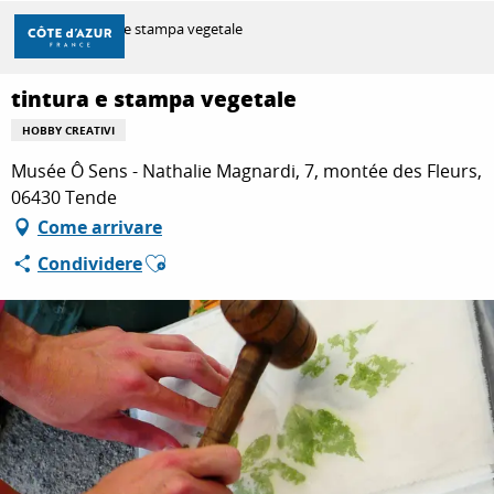
Aller
Casa
tintura e stampa vegetale
au
contenu
principal
tintura e stampa vegetale
SCOPRIRE
HOBBY CREATIVI
Musée Ô Sens - Nathalie Magnardi, 7, montée des Fleurs,
PER FARE
06430 Tende
Come arrivare
Ajouter aux favoris
Condividere
SOGGIORNO