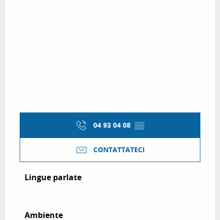
04 93 04 08
▒▒
CONTATTATECI
Lingue parlate
Lingue parlate
Ambiente
Ambiente