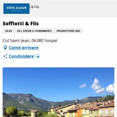
Aller
Casa
Soffiotti & Fils
au
contenu
principal
Soffiotti & Fils
SCOPRIRE
OLIO
OLI, SPEZIE E CONDIMENTI
PRODUTTORE BIO
Col Saint-Jean, 06380 Sospel
PER FARE
Come arrivare
Ajouter aux favoris
Condividere
SOGGIORNO