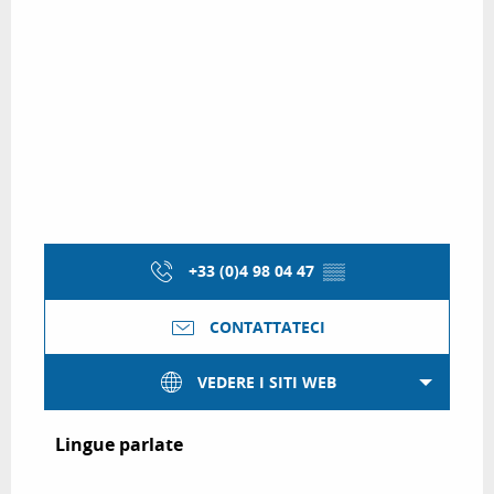
+33 (0)4 98 04 47
▒▒
CONTATTATECI
VEDERE I SITI WEB
Lingue parlate
Lingue parlate