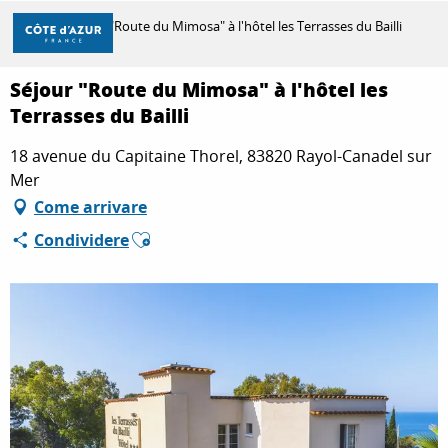
Aller
Casa
Séjour "Route du Mimosa" à l'hôtel les Terrasses du Bailli
au
contenu
principal
Séjour "Route du Mimosa" à l'hôtel les
SCOPRIRE
Terrasses du Bailli
18 avenue du Capitaine Thorel, 83820 Rayol-Canadel sur
PER FARE
Mer
Come arrivare
Ajouter aux favoris
Condividere
SOGGIORNO