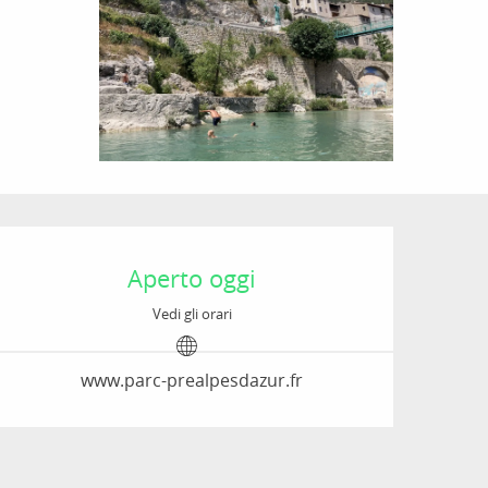
Orari e contatti
Aperto oggi
Vedi gli orari
www.parc-prealpesdazur.fr