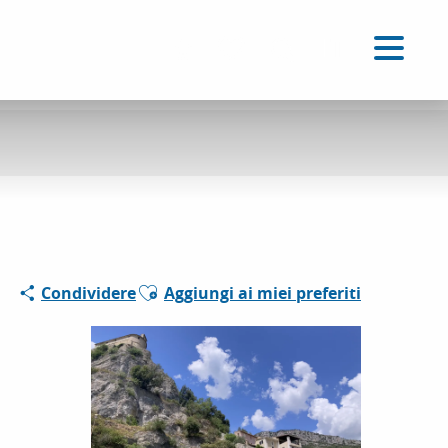
IT
Accessibilité
Ricerca
Voir les favoris
Ajouter aux favoris
Condividere
Aggiungi ai miei preferiti