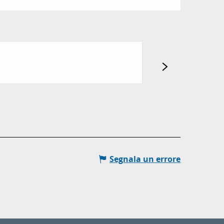
BUREAU D'INFO
Gréolières
Segnala un errore