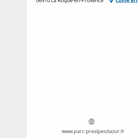
06910 La Roque-en-Provence
Come arr
www.parc-prealpesdazur.fr