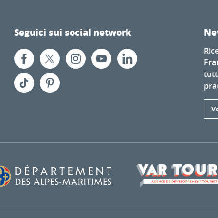
Seguici sui social network
Ne
Ric
Fra
tutt
prat
Vo