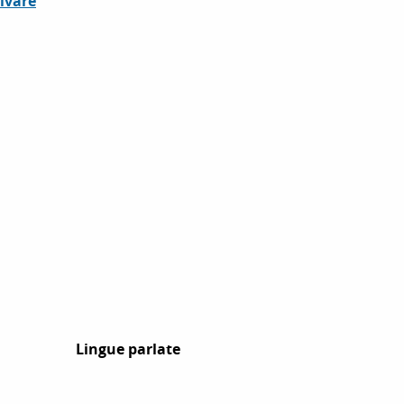
ivare
Lingue parlate
Lingue parlate