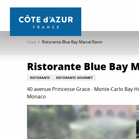
Aller
au
contenu
principal
Casa
Ristorante Blue Bay Marcel Ravin
Ristorante Blue Bay M
RISTORANTE
RISTORANTE GOURMET
40 avenue Princesse Grace - Monte-Carlo Bay Ho
Monaco