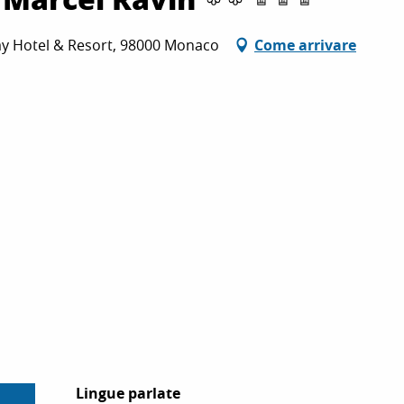
ay Hotel & Resort, 98000 Monaco
Come arrivare
Lingue parlate
Lingue parlate