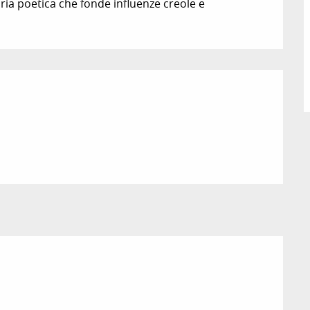
ia poetica che fonde influenze creole e 
zioni