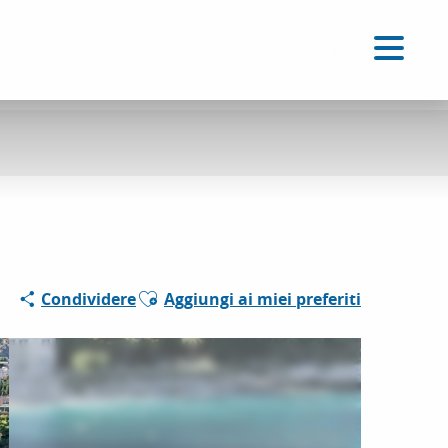
IT
Accessibilité
Ricerca
Voir les favoris
Ajouter aux favoris
Condividere
Aggiungi ai miei preferiti