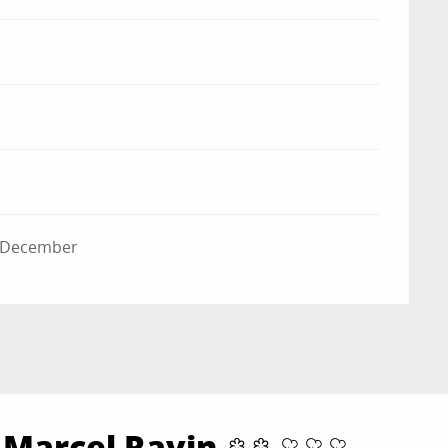
d-December
 Marcel Ravin