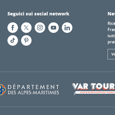
Seguici sui social network
Ne
Ric
Fra
tutt
prat
Vo