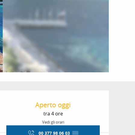
Orari e contatti
Aperto oggi
tra 4 ore
Vedi gli orari
00 377 98 06 03
▒▒