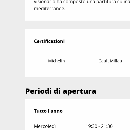
visionario ha composto una partitura culinar
mediterranee.
Offerte di presta
Certificazioni
Certificazioni
Michelin
Gault Millau
Periodi di apertura
Tutto l'anno
Tutto l'anno
Mercoledì
19:30 - 21:30