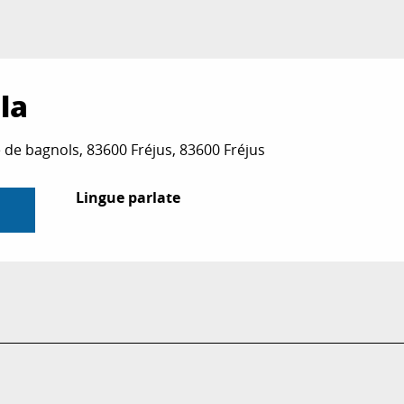
la
 de bagnols, 83600 Fréjus, 83600 Fréjus
Lingue parlate
Lingue parlate