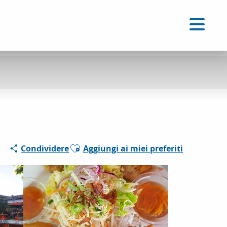
IT
Accessibilité
Ricerca
Voir les favoris
Ajouter aux favoris
Condividere
Aggiungi ai miei preferiti