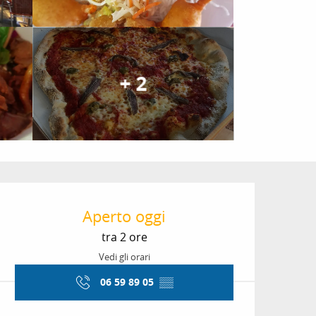
+ 2
Orari e contatti
Aperto oggi
tra 2 ore
Vedi gli orari
06 59 89 05
▒▒