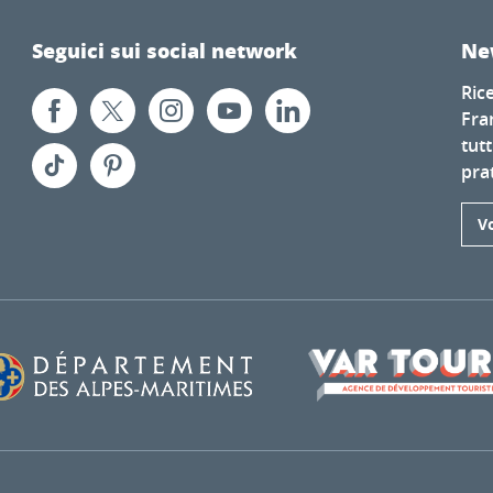
Seguici sui social network
Ne
Ric
Fra
tutt
prat
Vo