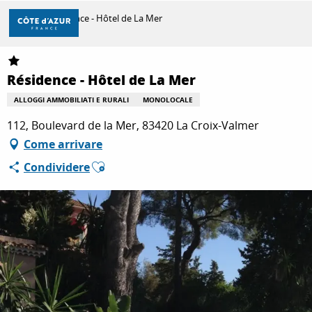
Aller
Casa
Résidence - Hôtel de La Mer
au
contenu
principal
SCOPRIRE
Résidence - Hôtel de La Mer
ALLOGGI AMMOBILIATI E RURALI
MONOLOCALE
PER FARE
112, Boulevard de la Mer, 83420 La Croix-Valmer
Come arrivare
Ajouter aux favoris
Condividere
SOGGIORNO