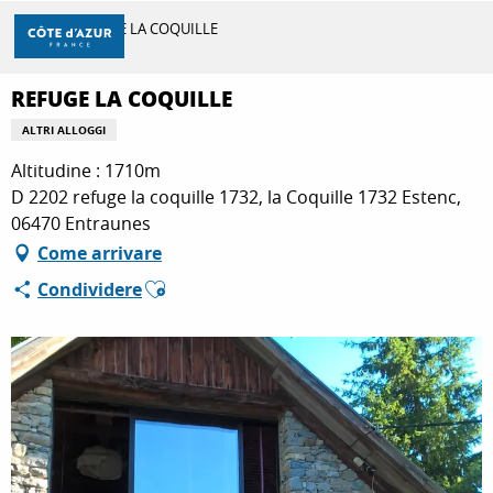
Aller
Casa
REFUGE LA COQUILLE
au
contenu
principal
REFUGE LA COQUILLE
SCOPRIRE
ALTRI ALLOGGI
Altitudine : 1710m
PER FARE
D 2202 refuge la coquille 1732, la Coquille 1732 Estenc,
06470 Entraunes
Come arrivare
SOGGIORNO
Ajouter aux favoris
Condividere