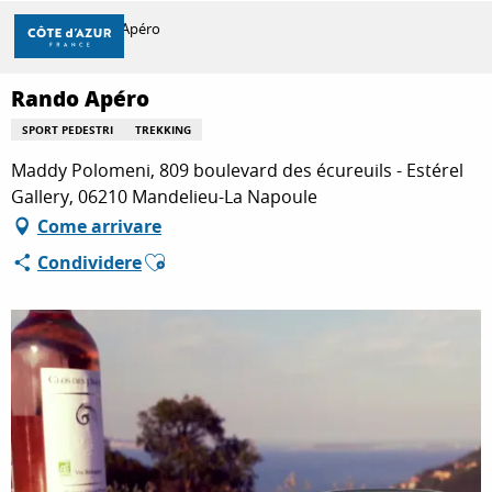
Aller
Casa
Rando Apéro
au
contenu
principal
Rando Apéro
SCOPRIRE
SPORT PEDESTRI
TREKKING
Maddy Polomeni, 809 boulevard des écureuils - Estérel
PER FARE
Gallery, 06210 Mandelieu-La Napoule
Come arrivare
Ajouter aux favoris
Condividere
SOGGIORNO