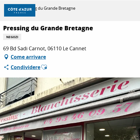
Aller
Casa
Pressing du Grande Bretagne
au
contenu
principal
Pressing du Grande Bretagne
SCOPRIRE
NEGOZI
69 Bd Sadi Carnot, 06110 Le Cannet
PER FARE
Come arrivare
Ajouter aux favoris
Condividere
SOGGIORNO