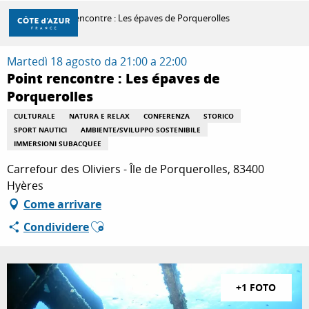
Aller
Casa
Point rencontre : Les épaves de Porquerolles
au
contenu
principal
Martedì 18 agosto da 21:00 a 22:00
SCOPRIRE
Point rencontre : Les épaves de
Porquerolles
PER FARE
CULTURALE
NATURA E RELAX
CONFERENZA
STORICO
SPORT NAUTICI
AMBIENTE/SVILUPPO SOSTENIBILE
IMMERSIONI SUBACQUEE
Carrefour des Oliviers - Île de Porquerolles, 83400
SOGGIORNO
Hyères
Come arrivare
Ajouter aux favoris
Condividere
+1 FOTO