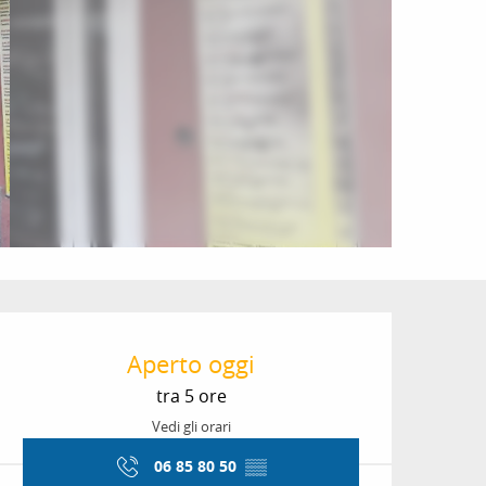
Orari e contatti
Aperto oggi
tra 5 ore
Vedi gli orari
06 85 80 50
▒▒