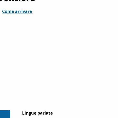
Come arrivare
Lingue parlate
Lingue parlate