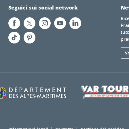
Seguici sui social network
Ne
Ric
Fra
tutt
prat
Vo