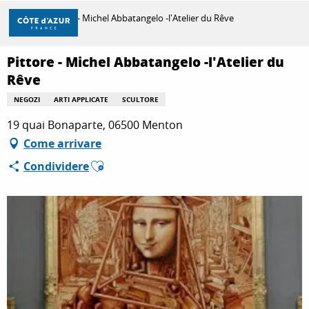
Aller
Casa
Pittore - Michel Abbatangelo -l'Atelier du Rêve
au
contenu
principal
Pittore - Michel Abbatangelo -l'Atelier du
SCOPRIRE
Rêve
NEGOZI
ARTI APPLICATE
SCULTORE
PER FARE
19 quai Bonaparte, 06500 Menton
Come arrivare
Ajouter aux favoris
Condividere
SOGGIORNO