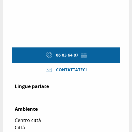
06 03 64 87
▒▒
CONTATTATECI
Lingue parlate
Lingue parlate
Ambiente
Ambiente
Centro città
Città