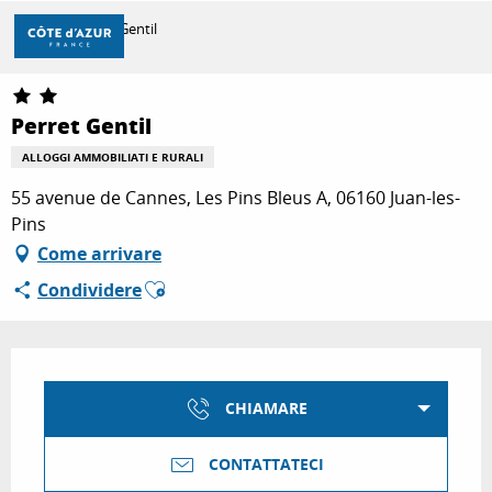
Aller
Casa
Perret Gentil
au
contenu
principal
SCOPRIRE
Perret Gentil
ALLOGGI AMMOBILIATI E RURALI
PER FARE
55 avenue de Cannes, Les Pins Bleus A, 06160 Juan-les-
Pins
Come arrivare
SOGGIORNO
Ajouter aux favoris
Condividere
Orari e contatti
CHIAMARE
CONTATTATECI