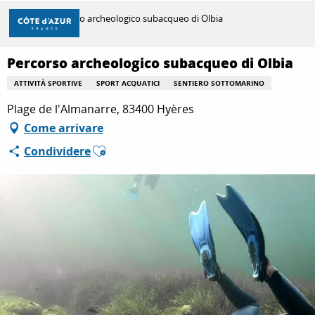
Aller
Casa
Percorso archeologico subacqueo di Olbia
au
contenu
principal
Percorso archeologico subacqueo di Olbia
SCOPRIRE
ATTIVITÀ SPORTIVE
SPORT ACQUATICI
SENTIERO SOTTOMARINO
Plage de l'Almanarre, 83400 Hyères
PER FARE
Come arrivare
Ajouter aux favoris
Condividere
SOGGIORNO