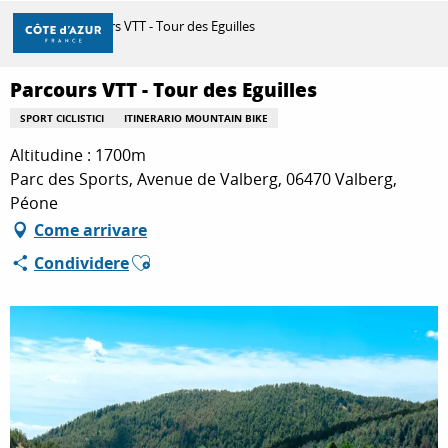
Aller
Casa
Parcours VTT - Tour des Eguilles
au
contenu
principal
Parcours VTT - Tour des Eguilles
SCOPRIRE
SPORT CICLISTICI
ITINERARIO MOUNTAIN BIKE
Altitudine : 1700m
PER FARE
Parc des Sports, Avenue de Valberg, 06470 Valberg,
Péone
Come arrivare
SOGGIORNO
Ajouter aux favoris
Condividere