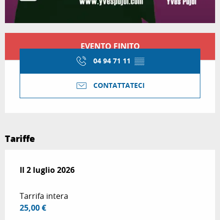
Orari e contatti
EVENTO FINITO
04 94 71 11
▒▒
CONTATTATECI
Tariffe
Il
Il
2 luglio 2026
2 luglio 2026
Tarrifa intera
25,00 €