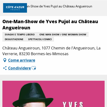
Aller
Casa
One-Man-Show de Yves Pujol au Château Angueiroun
au
contenu
principal
One-Man-Show de Yves Pujol au Château
SCOPRIRE
Angueiroun
SVAGHI E TEMPO LIBERO
ONE MAN SHOW / ONE WOMAN SHOW
DEGUSTAZIONE
SPETTACOLI COMICI
PER FARE
Château Angueiroun, 1077 Chemin de l'Angueiroun, La
Verrerie, 83230 Bormes-les-Mimosas
SOGGIORNO
Come arrivare
Ajouter aux favoris
Condividere