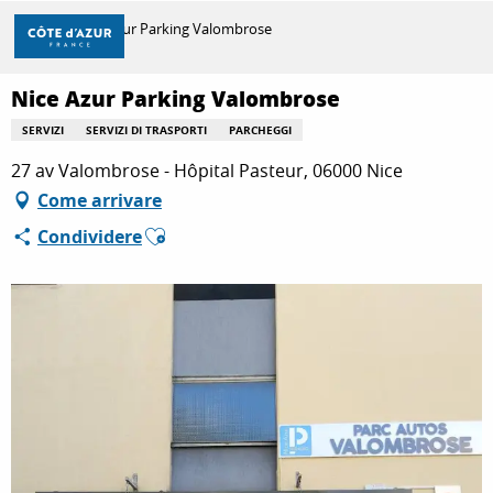
Aller
Casa
Nice Azur Parking Valombrose
au
contenu
principal
Nice Azur Parking Valombrose
SCOPRIRE
SERVIZI
SERVIZI DI TRASPORTI
PARCHEGGI
27 av Valombrose - Hôpital Pasteur, 06000 Nice
PER FARE
Come arrivare
Ajouter aux favoris
Condividere
SOGGIORNO