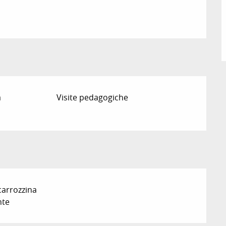
a
Visite pedagogiche
carrozzina
te