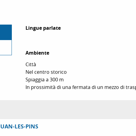
Lingue parlate
Lingue parlate
Ambiente
Ambiente
Città
Nel centro storico
Spiaggia a 300 m
In prossimità di una fermata di un mezzo di tra
 JUAN-LES-PINS