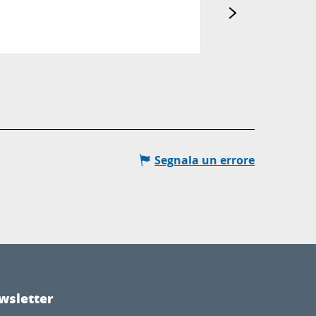
del 1946 e realizzò 
Antibes
Segnala un errore
wsletter