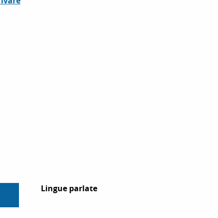
ivare
Lingue parlate
Lingue parlate