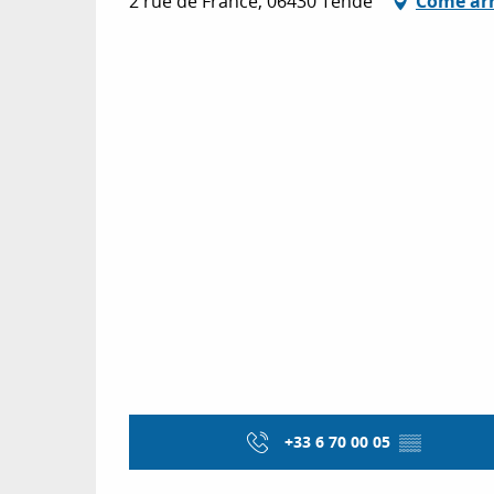
2 rue de France, 06430 Tende
Come arr
+33 6 70 00 05
▒▒