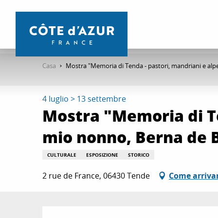
Aller
au
contenu
principal
Casa
Mostra "Memoria di Tenda - pastori, mandriani e alpe
4 luglio > 13 settembre
Mostra "Memoria di Te
mio nonno, Berna de B
CULTURALE
ESPOSIZIONE
STORICO
2 rue de France, 06430 Tende
Come arriva