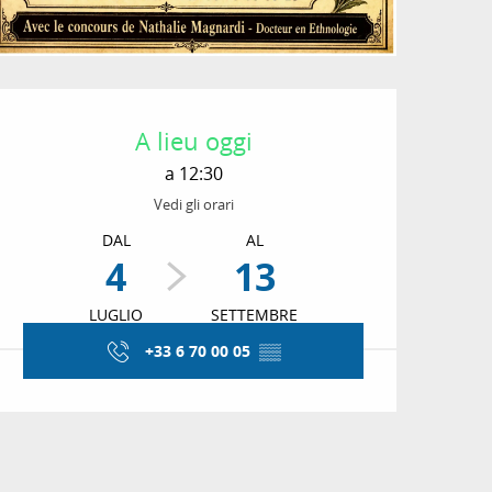
Orari e contatti
A lieu oggi
a 12:30
Vedi gli orari
DAL
AL
4
13
LUGLIO
SETTEMBRE
+33 6 70 00 05
▒▒