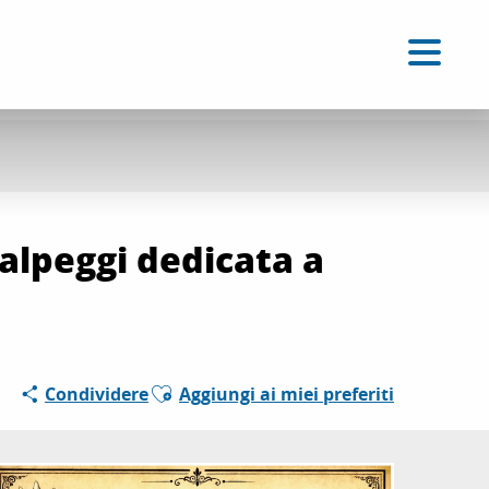
IT
Accessibilité
Ricerca
Voir les favoris
alpeggi dedicata a
Ajouter aux favoris
Condividere
Aggiungi ai miei preferiti