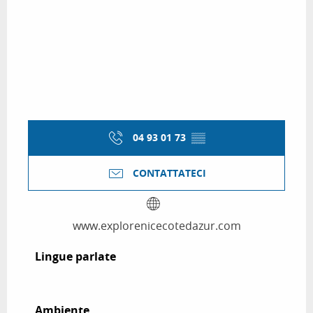
04 93 01 73
▒▒
CONTATTATECI
www.explorenicecotedazur.com
Lingue parlate
Lingue parlate
Ambiente
Ambiente