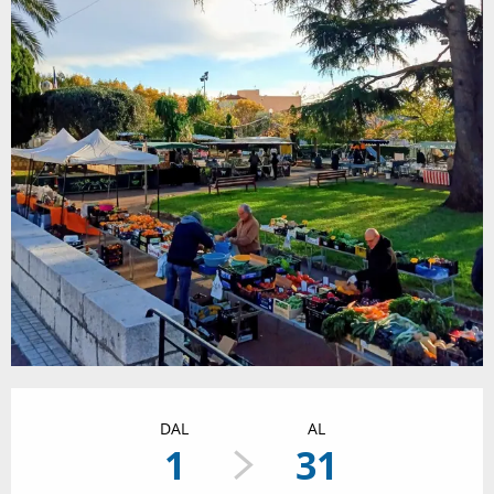
Orari e contatti
DAL
AL
1
31