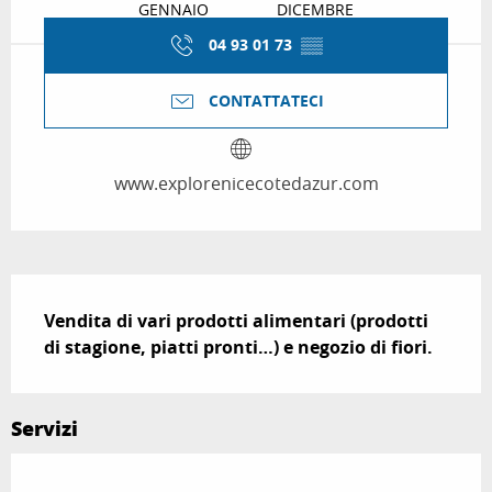
GENNAIO
DICEMBRE
04 93 01 73
▒▒
CONTATTATECI
www.explorenicecotedazur.com
Descrizione
Vendita di vari prodotti alimentari (prodotti 
di stagione, piatti pronti…) e negozio di fiori.
Servizi