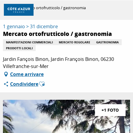
Aller
Casa
Mercato ortofrutticolo / gastronomia
au
contenu
principal
1 gennaio > 31 dicembre
SCOPRIRE
Mercato ortofrutticolo / gastronomia
MANIFESTAZIONI COMMERCIALI
MERCATO REGOLARE
GASTRONOMIA
PRODOTTI LOCALI
PER FARE
Jardin Fançois Binon, Jardin François Binon, 06230
Villefranche-sur-Mer
SOGGIORNO
Come arrivare
Ajouter aux favoris
Condividere
+1 FOTO