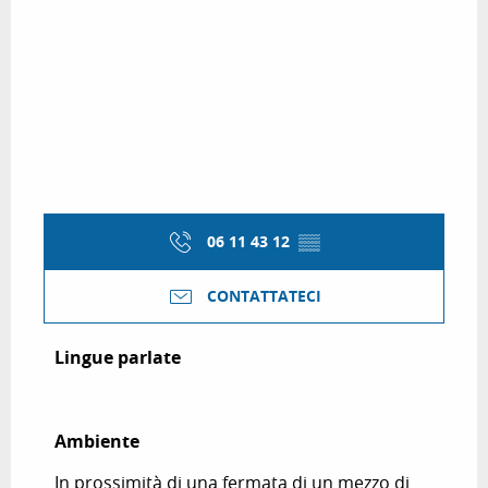
06 11 43 12
▒▒
CONTATTATECI
Lingue parlate
Lingue parlate
Ambiente
Ambiente
In prossimità di una fermata di un mezzo di