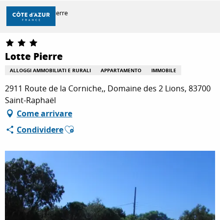
Aller
Casa
Lotte Pierre
au
contenu
principal
SCOPRIRE
Lotte Pierre
ALLOGGI AMMOBILIATI E RURALI
APPARTAMENTO
IMMOBILE
PER FARE
2911 Route de la Corniche,, Domaine des 2 Lions, 83700
Saint-Raphaël
Come arrivare
SOGGIORNO
Ajouter aux favoris
Condividere