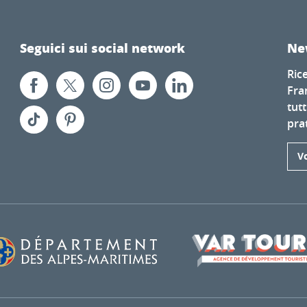
Seguici sui social network
Ne
Ric
Fra
tutt
prat
Vo