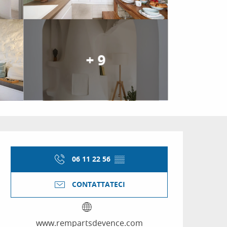
+ 9
Orari e contatti
06 11 22 56
▒▒
CONTATTATECI
www.rempartsdevence.com