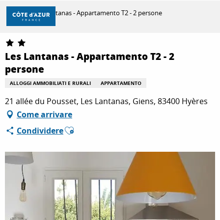
Aller
Casa
Les Lantanas - Appartamento T2 - 2 persone
au
contenu
principal
SCOPRIRE
Les Lantanas - Appartamento T2 - 2
persone
PER FARE
ALLOGGI AMMOBILIATI E RURALI
APPARTAMENTO
21 allée du Pousset, Les Lantanas, Giens, 83400 Hyères
Come arrivare
SOGGIORNO
Ajouter aux favoris
Condividere