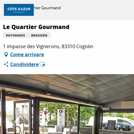
Aller
Casa
Le Quartier Gourmand
au
contenu
principal
Le Quartier Gourmand
SCOPRIRE
RISTORANTE
BRASSERIE
1 impasse des Vignerons, 83310 Cogolin
PER FARE
Come arrivare
Ajouter aux favoris
Condividere
SOGGIORNO