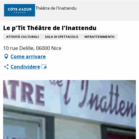
Aller
Casa
Le p'Tit Théâtre de l'Inattendu
au
contenu
principal
Le p'Tit Théâtre de l'Inattendu
SCOPRIRE
ATTIVITÀ CULTURALI
SALA DI SPETTACOLO
INTRATTENIMENTO
10 rue Delille, 06000 Nice
PER FARE
Come arrivare
Ajouter aux favoris
Condividere
SOGGIORNO