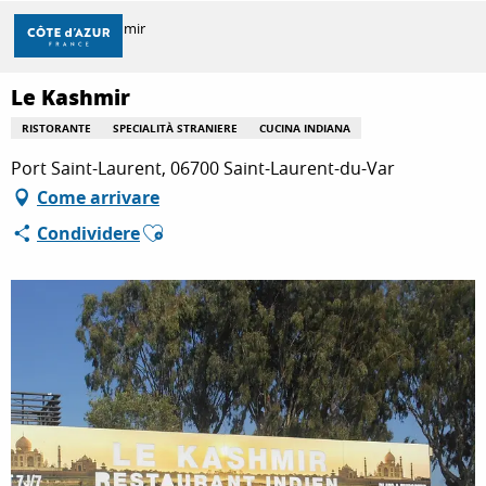
Aller
Casa
Le Kashmir
au
contenu
principal
Le Kashmir
SCOPRIRE
RISTORANTE
SPECIALITÀ STRANIERE
CUCINA INDIANA
Port Saint-Laurent, 06700 Saint-Laurent-du-Var
PER FARE
Come arrivare
Ajouter aux favoris
Condividere
SOGGIORNO