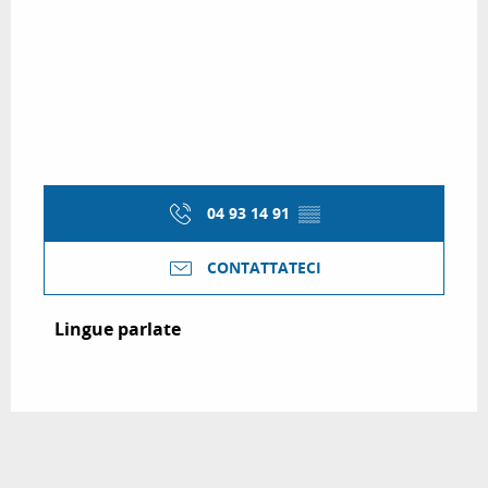
04 93 14 91
▒▒
CONTATTATECI
Lingue parlate
Lingue parlate