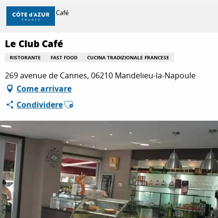
Aller
Casa
Le Club Café
au
contenu
principal
Le Club Café
SCOPRIRE
RISTORANTE
FAST FOOD
CUCINA TRADIZIONALE FRANCESE
269 avenue de Cannes, 06210 Mandelieu-la-Napoule
PER FARE
Come arrivare
Ajouter aux favoris
Condividere
SOGGIORNO