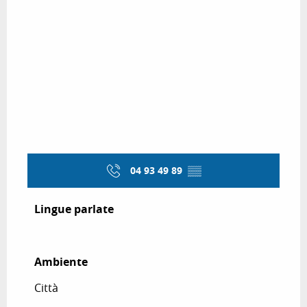
04 93 49 89
▒▒
Lingue parlate
Lingue parlate
Ambiente
Ambiente
Città