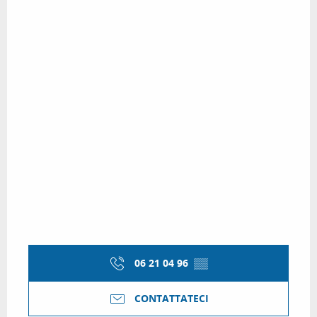
06 21 04 96
▒▒
CONTATTATECI