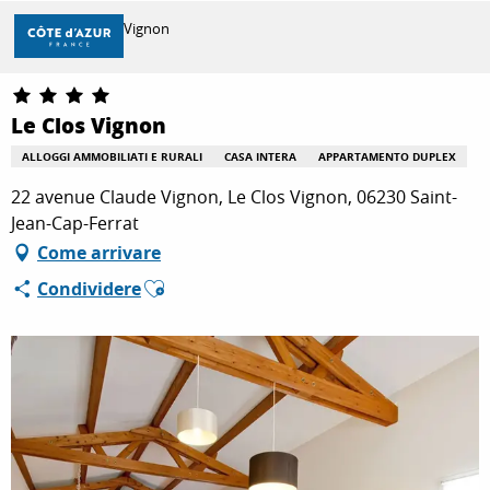
Aller
Casa
Le Clos Vignon
au
contenu
principal
SCOPRIRE
Le Clos Vignon
ALLOGGI AMMOBILIATI E RURALI
CASA INTERA
APPARTAMENTO DUPLEX
PER FARE
22 avenue Claude Vignon, Le Clos Vignon, 06230 Saint-
Jean-Cap-Ferrat
Come arrivare
SOGGIORNO
Ajouter aux favoris
Condividere