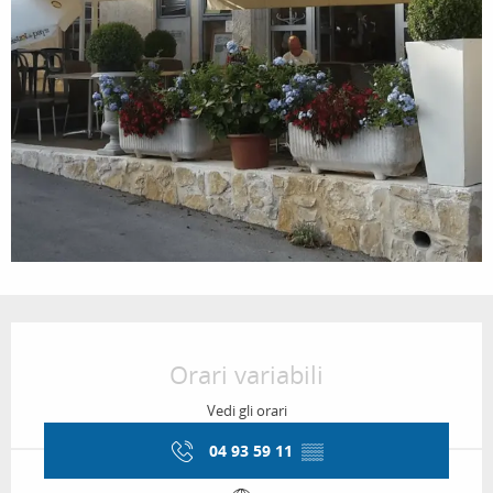
Orari e contatti
Orari variabili
Vedi gli orari
04 93 59 11
▒▒