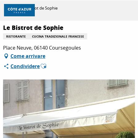
Aller
Casa
Le Bistrot de Sophie
au
contenu
principal
Le Bistrot de Sophie
SCOPRIRE
RISTORANTE
CUCINA TRADIZIONALE FRANCESE
Place Neuve, 06140 Coursegoules
PER FARE
Come arrivare
Ajouter aux favoris
Condividere
SOGGIORNO