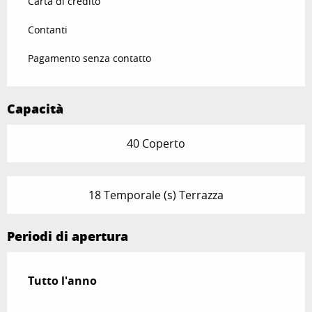
Carta di credito
Contanti
Pagamento senza contatto
Capacità
40 Coperto
18 Temporale (s) Terrazza
Periodi di apertura
Tutto l'anno
Tutto l'anno