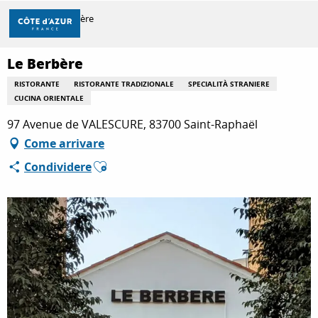
Aller
Casa
Le Berbère
au
contenu
principal
Le Berbère
SCOPRIRE
RISTORANTE
RISTORANTE TRADIZIONALE
SPECIALITÀ STRANIERE
CUCINA ORIENTALE
PER FARE
97 Avenue de VALESCURE, 83700 Saint-Raphaël
Come arrivare
Ajouter aux favoris
Condividere
SOGGIORNO