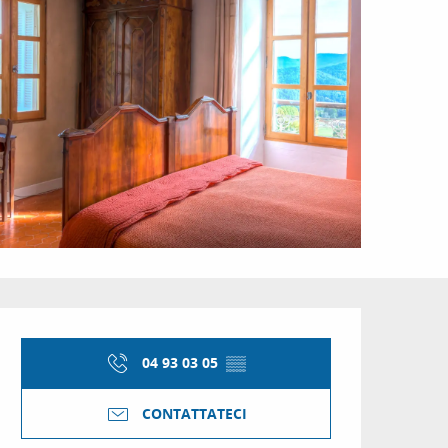
Orari e contatti
04 93 03 05
▒▒
CONTATTATECI