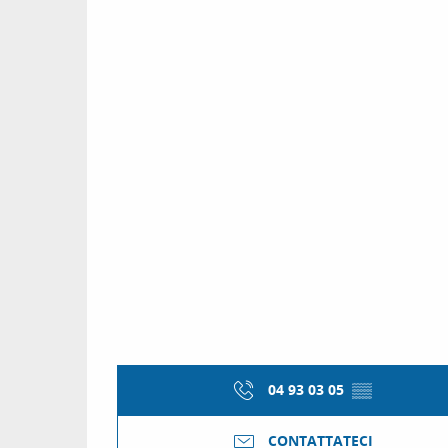
04 93 03 05
▒▒
CONTATTATECI