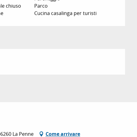
le chiuso
Parco
ne
Cucina casalinga per turisti
 06260 La Penne
Come arrivare