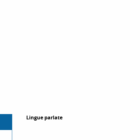
Lingue parlate
Lingue parlate