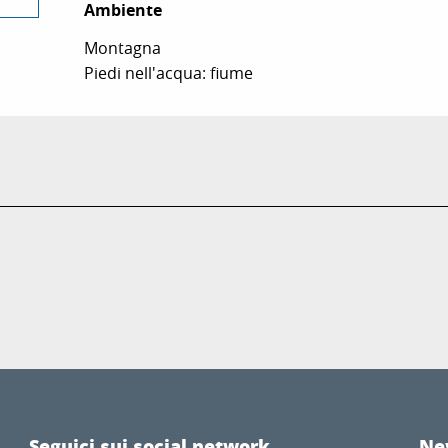
Ambiente
Ambiente
Montagna
Piedi nell'acqua: fiume
Seguici sui social network
Ne