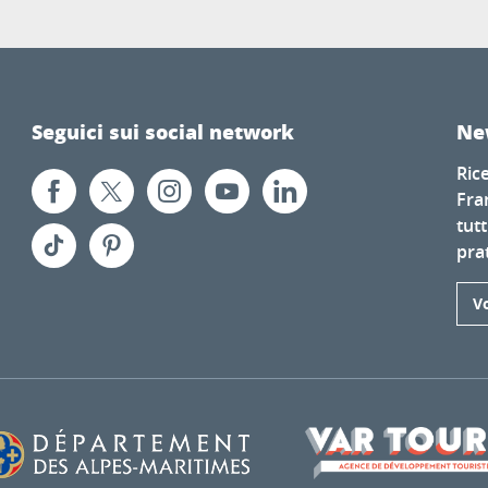
Seguici sui social network
Ne
Ric
Fra
tutt
prat
Vo