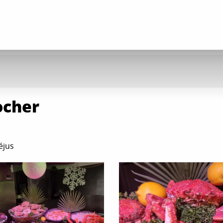
ocher
éjus