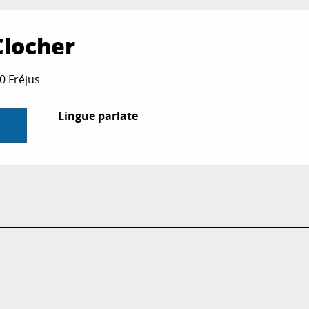
Clocher
00 Fréjus
Lingue parlate
Lingue parlate