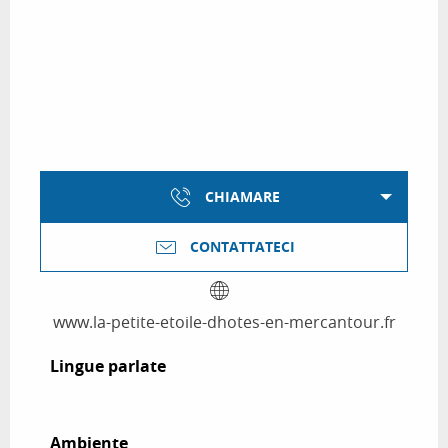
CHIAMARE
CONTATTATECI
www.la-petite-etoile-dhotes-en-mercantour.fr
Lingue parlate
Lingue parlate
Ambiente
Ambiente