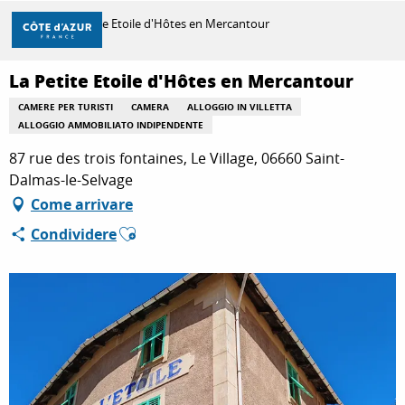
Aller
Casa
La Petite Etoile d'Hôtes en Mercantour
au
contenu
principal
La Petite Etoile d'Hôtes en Mercantour
SCOPRIRE
CAMERE PER TURISTI
CAMERA
ALLOGGIO IN VILLETTA
ALLOGGIO AMMOBILIATO INDIPENDENTE
PER FARE
87 rue des trois fontaines, Le Village, 06660 Saint-
Dalmas-le-Selvage
Come arrivare
SOGGIORNO
Ajouter aux favoris
Condividere